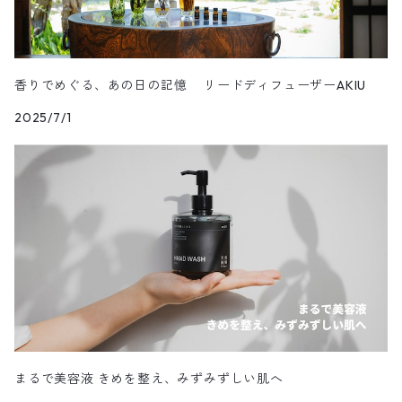
アロマオイル
1万円以上
アロマスプレー
香りでめぐる、あの日の記憶 リードディフューザーAKIU
2025/7/1
マスクスプレー
ギフト・セット品
除菌スプレー
ラッピングキット
消臭スプレー
バスソルト
虫除けスプレー
詰換え
まるで美容液 きめを整え、みずみずしい肌へ