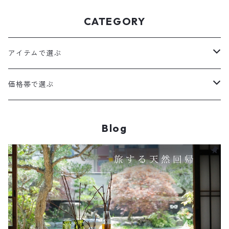
CATEGORY
アイテムで選ぶ
メディテーションアメニティ
価格帯で選ぶ
詰換
リードディフューザー
2000円以下
Blog
詰換
定期便
3000円以下
メディテーションアメニティ
アロマウォーター
5000円以下
リードディフューザーAKIU
詰換
体験会
7000円以下