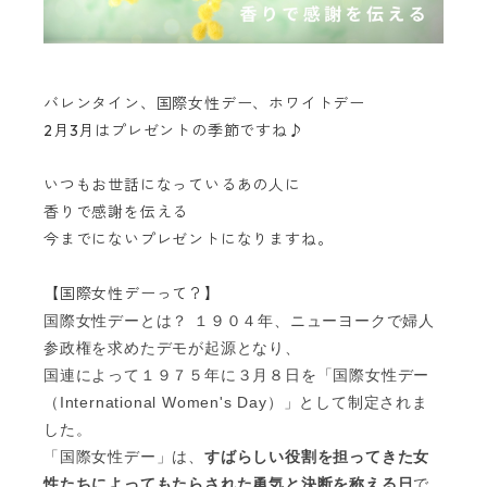
バレンタイン、国際女性デー、ホワイトデー
2月3月はプレゼントの季節ですね♪
いつもお世話になっているあの人に
香りで感謝を伝える
今までにないプレゼントになりますね。
【国際女性デーって？】
国際女性デーとは？ １９０４年、ニューヨークで婦人
参政権を求めたデモが起源となり、
国連によって１９７５年に３月８日を「国際女性デー
（International Women's Day）」として制定されま
した。
「国際女性デー」は、
すばらしい役割を担ってきた女
性たちによってもたらされた勇気と決断を称える日
で