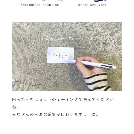
困ったときはセットのネーミングで選んでください
ね。
みなさんの日頃の感謝が伝わりますように。