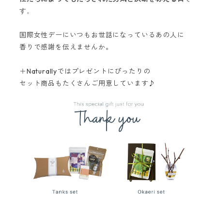
す。
国際女性デーにいつもお世話になっているあの人に
香りで感謝を伝えませんか。
＋Naturallyではプレゼントにぴったりの
セット商品もたくさんご用意しています♪