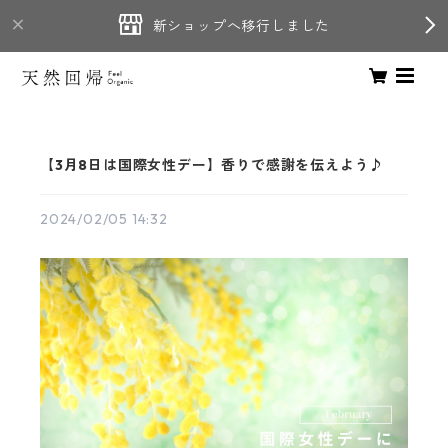
新ショップへ移行しました
【3月8日は国際女性デー】香りで感謝を伝えよう♪
2024/02/05 14:32