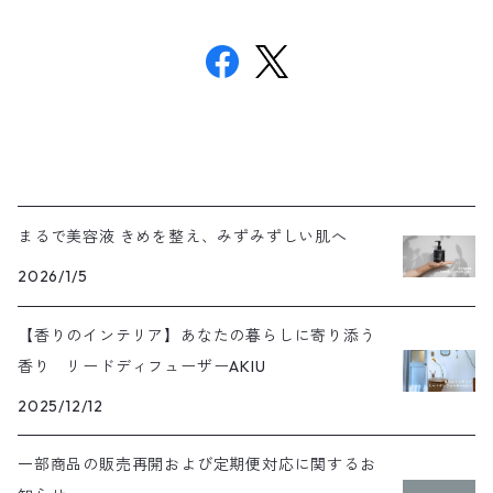
まるで美容液 きめを整え、みずみずしい肌へ
2026/1/5
【香りのインテリア】あなたの暮らしに寄り添う
香り リードディフューザーAKIU
2025/12/12
一部商品の販売再開および定期便対応に関するお