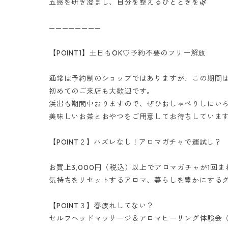
五感を研ぎ澄まし、自分を整えるひとときを🌿
————————
【POINT1】土日もOK♡予約不要のフリー解放
通常は予約制のショップではありますが、この期間
初めてのご来店も大歓迎です。
浜出も期間中おりますので、ぜひおしゃべりしにい
美味しいお茶とおやつをご用意してお待ちしていま
【POINT２】ハズレなし！アロマガチャで運試し？
お買上3,000円（税込）以上でアロマガチャが1回
気持ちをリセットするアロマ、暮らしを豊かにする
【POINT３】春疲れしてない？
セルフヘッドマッサージ＆アロマヒーリング体験会