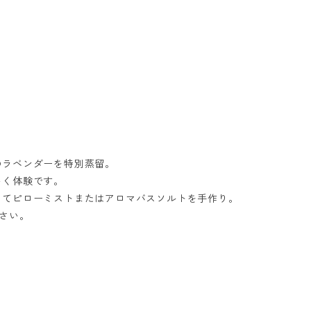
のラベンダーを特別蒸留。
いく体験です。
ってピローミストまたはアロマバスソルトを手作り。
ださい。