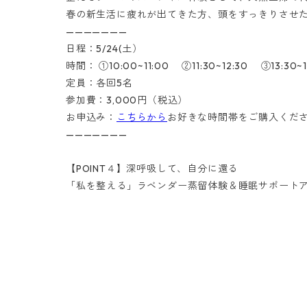
春の新生活に疲れが出てきた方、頭をすっきりさせ
———————
日程：5/24(土）
時間： ①10:00~11:00 ②11:30~12:30 ③13:30~1
定員：各回5名
参加費：3,000円（税込）
お申込み：
こちらから
お好きな時間帯をご購入くだ
———————
【POINT４】深呼吸して、自分に還る
「私を整える」ラベンダー蒸留体験＆睡眠サポートア