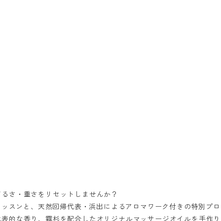
だるさ・重さをリセットしませんか？
るレッスンと、天然回帰代表・浜出によるアロマワーク付きの特別プ
代表的な香り、霧杉を配合したオリジナルマッサージオイルを手作り