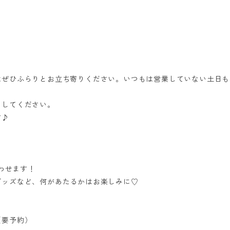
はぜひふらりとお立ち寄りください。いつもは営業していない土日も
らしてください。
す♪
まわせます！
グッズなど、何があたるかはお楽しみに♡
（要予約）