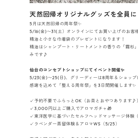
天然回帰オリジナルグッズを全員に
5月は天然回帰の周年祭✨
5/16(金)〜31(土）オンラインにてお買い上げの
精油と小さな巾着袋のプレゼントになります！
精油はシャンプート・リートメントの香りの「霧杉
みです♪
仙台のコンセプトショップにてイベント開催✨
5/23(金)〜25(日)、グリーディーは8周年＆ショップ
感謝を込めて「整える周年祭」を3日間開催します✨
✓予約不要でふらっとOK（お茶とおやつあります♪
✓3,000円以上ご購入でアロマガチャ🎁
✓東洋医学に基づいたセルフヘッドマッサージ体験（5
✓ラベンダー蒸留体験＆アロマWS（5/25）